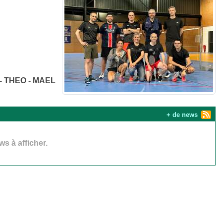
 - THEO - MAEL
+ de news
s à afficher.