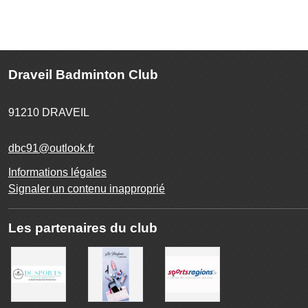
Draveil Badminton Club
91210
DRAVEIL
dbc91@outlook.fr
Informations légales
Signaler un contenu inapproprié
Les partenaires du club