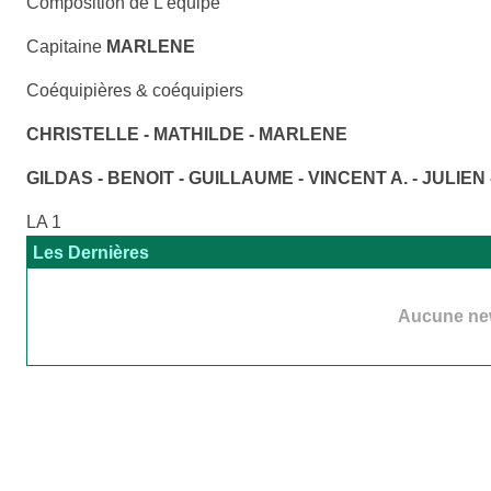
Composition de L'équipe
Capitaine
MARLENE
Coéquipières & coéquipiers
CHRISTELLE - MATHILDE - MARLENE
GILDAS - BENOIT - GUILLAUME - VINCENT A. - JULIEN
LA 1
Les Dernières
Aucune new