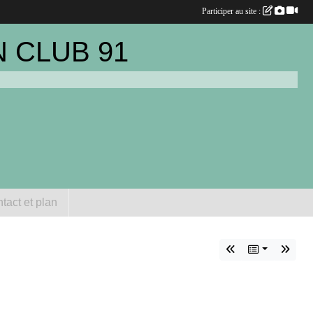
Participer au site :
 CLUB 91
tact et plan